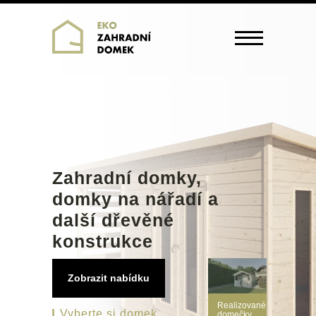
Zahradní domky,
domky na nářadí a
další dřevěné
konstrukce
Zobrazit nabídku
Realizované
Vyberte si domek,
domečky