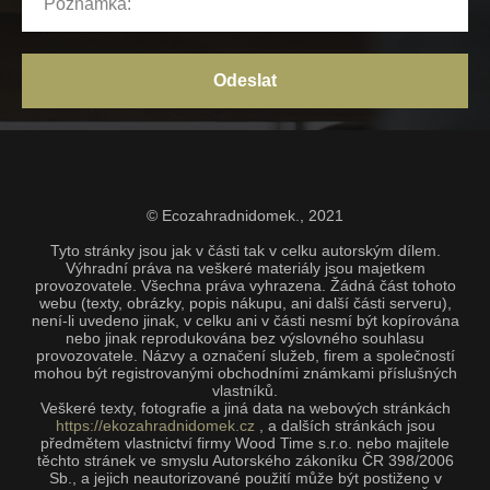
Odeslat
© Ecozahradnidomek.,
2021
Tyto stránky jsou jak v části tak v celku autorským dílem.
Výhradní práva na veškeré materiály jsou majetkem
provozovatele. Všechna práva vyhrazena. Žádná část tohoto
webu (texty, obrázky, popis nákupu, ani další části serveru),
není-li uvedeno jinak, v celku ani v části nesmí být kopírována
nebo jinak reprodukována bez výslovného souhlasu
provozovatele. Názvy a označení služeb, firem a společností
mohou být registrovanými obchodními známkami příslušných
vlastníků.
Veškeré texty, fotografie a jiná data na webových stránkách
https://ekozahradnidomek.cz
, a dalších stránkách jsou
předmětem vlastnictví firmy Wood Time s.r.o. nebo majitele
těchto stránek ve smyslu Autorského zákoníku ČR 398/2006
Sb., a jejich neautorizované použití může být postiženo v