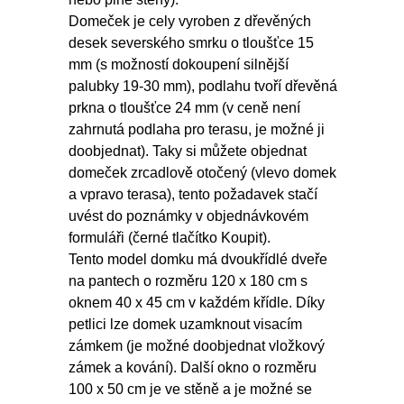
Domeček je cely vyroben z dřevěných
desek severského smrku o tloušťce 15
mm (s možností dokoupení silnější
palubky 19-30 mm), podlahu tvoří dřevěná
prkna o tloušťce 24 mm (v ceně není
zahrnutá podlaha pro terasu, je možné ji
doobjednat). Taky si můžete objednat
domeček zrcadlově otočený (vlevo domek
a vpravo terasa), tento požadavek stačí
uvést do poznámky v objednávkovém
formuláři (černé tlačítko Koupit).
Tento model domku má dvoukřídlé dveře
na pantech o rozměru 120 x 180 cm s
oknem 40 x 45 cm v každém křídle. Díky
petlici lze domek uzamknout visacím
zámkem (je možné doobjednat vložkový
zámek a kování). Další okno o rozměru
100 x 50 cm je ve stěně a je možné se