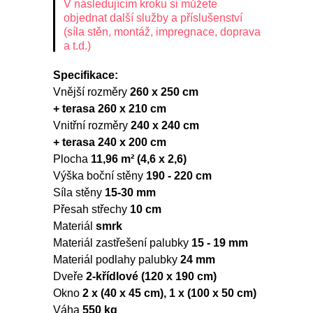
V následujícím kroku si můžete
objednat další služby a příslušenství
(síla stěn, montáž, impregnace, doprava
a t.d.)
Specifikace:
Vnější rozměry
260 x 250 cm
+ terasa 260 x 210 cm
Vnitřní rozměry
240 x 240 cm
+ terasa 240 x 200 cm
Plocha
11,96 m² (4,6 x 2,6)
Výška boční stěny
190 - 220 cm
Síla stěny
15-30 mm
Přesah střechy
10 cm
Materiál
smrk
Materiál zastřešení palubky
15 - 19 mm
Materiál podlahy palubky
24 mm
Dveře
2-křídlové (120 x 190 cm)
Okno
2 x (40 x 45 cm), 1 x (100 x 50 cm)
Váha
550 kg