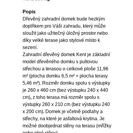
Popis
Dřevěný zahradní domek bude hezkým
doplňkem pro Váši zahradu, který může
sloužit jako užitečný úložný prostor nebo
díky velké terase jako stylové místo k
sezení.
Zahradní dřevěný domek Kent je základní
model dřevěného domku s pultovou
střechou a terasou o celkové ploše 11,96
m² (plocha domku 6,5 m² + plocha terasy
5,46 m²). Rozměr domku spolu s výstupky
je 260 x 460 cm (bez výstupku 240 x 440
cm)
,
z toho terasa má rozměr spolu s
výstupky 260 x 210 cm (bez výstupku 240
x 200 cm)
.
Domek je včetně podlahy a
střechy, na které je asfaltová krytina. Je
možné doobjednat stěny na terasu (mřížky
nebo plné stěny).