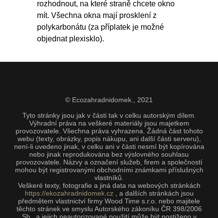
rozhodnout, na které straně chcete okno
mít. Všechna okna mají prosklení z
polykarbonátu (za příplatek je možné
objednat plexisklo).
© Ecozahradnidomek.,
2021
Tyto stránky jsou jak v části tak v celku autorským dílem.
Výhradní práva na veškeré materiály jsou majetkem
provozovatele. Všechna práva vyhrazena. Žádná část tohoto
webu (texty, obrázky, popis nákupu, ani další části serveru),
není-li uvedeno jinak, v celku ani v části nesmí být kopírována
nebo jinak reprodukována bez výslovného souhlasu
provozovatele. Názvy a označení služeb, firem a společností
mohou být registrovanými obchodními známkami příslušných
vlastníků.
Veškeré texty, fotografie a jiná data na webových stránkách
https://ekozahradnidomek.cz
, a dalších stránkách jsou
předmětem vlastnictví firmy Wood Time s.r.o. nebo majitele
těchto stránek ve smyslu Autorského zákoníku ČR 398/2006
Sb., a jejich neautorizované použití může být postiženo v