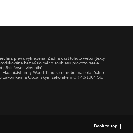
Všechna práva vyhrazena. Žádná část tohoto webu (texty,
 reprodukována bez výslovného souhlasu provozovatele.
 příslušných vlastníků.
vlastnictví firmy Wood Time s.r.o. nebo majitele těchto
tímto zákoníkem a Občanským zákoníkem ČR 40/1964 Sb.
Back to top