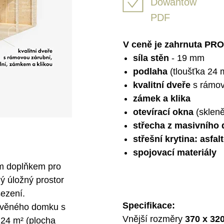
Dowantow
PDF
V ceně je zahrnuta PRO
síla stěn
- 19 mm
podlaha
(tloušťka 24
kvalitní dveře
s rámov
zámek a klika
otevírací okna
(skleně
střecha z masivního 
střešní krytina: asfal
spojovací materiály
m doplňkem pro
ný úložný prostor
sezení.
Specifikace:
evěného domku s
Vnější rozměry
370
x
32
 24 m² (plocha