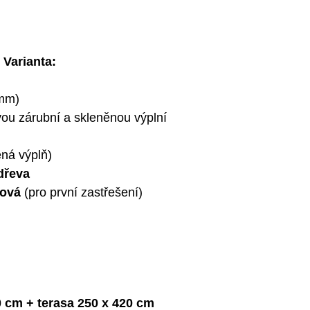
 Varianta:
 mm)
ou zárubní a skleněnou výplní
ná výplň)
dřeva
tová
(pro první zastřešení)
0 cm
+ terasa
250 x
420
cm