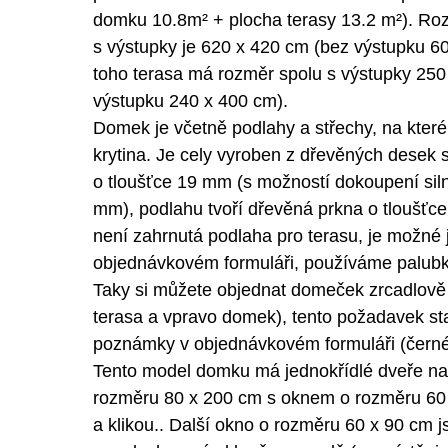
domku 10.8m² + plocha terasy 13.2 m²). R
s výstupky je 620 x 420 cm (bez výstupku 60
toho terasa má rozměr spolu s výstupky 250
výstupku 240 x 400 cm).
Domek je včetně podlahy a střechy, na které 
krytina. Je cely vyroben z dřevěných desek
o tloušťce 19 mm (s možností dokoupení siln
mm), podlahu tvoří dřevěná prkna o tloušťc
není zahrnutá podlaha pro terasu, je možné 
objednávkovém formuláři, používáme palubk
Taky si můžete objednat domeček zrcadlově
terasa a vpravo domek), tento požadavek st
poznámky v objednávkovém formuláři (černé t
Tento model domku má jednokřídlé dveře n
rozměru 80 x 200 cm s oknem o rozměru 6
a klikou.. Další okno o rozměru 60 x 90 cm 