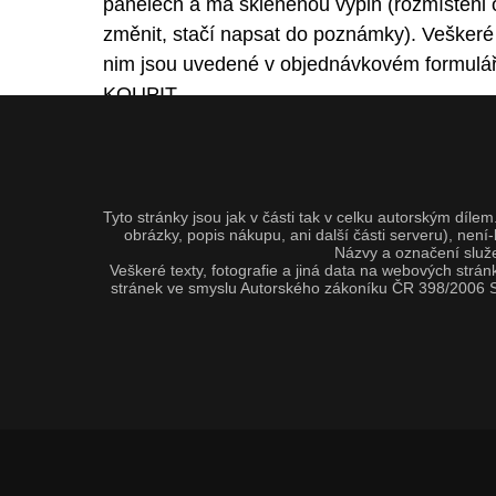
panelech a má skleněnou vyplň (rozmístěni
změnit, stačí napsat do poznámky). Veškeré
nim jsou uvedené v objednávkovém formuláři 
KOUPIT.
Tyto stránky jsou jak v části tak v celku autorským dí
obrázky, popis nákupu, ani další části serveru), nen
Názvy a označení služe
Veškeré texty, fotografie a jiná data na webových strá
stránek ve smyslu Autorského zákoníku ČR 398/2006 S