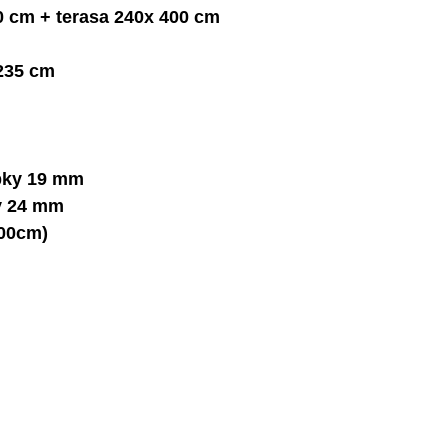
0 cm + terasa
240x 400 cm
 235 cm
bky 19 mm
y 24 mm
00cm)