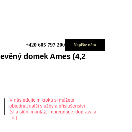
+420 605 797 200
Napište nám
řevěný domek Ames (4,2
V následujícím kroku si můžete
objednat další služby a příslušenství
(síla stěn, montáž, impregnace, doprava a
t.d.)