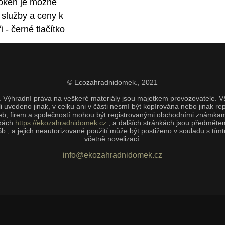
 oken je možné
 služby a ceny k
- černé tlačítko
© Ecozahradnidomek.,
2021
lem. Výhradní práva na veškeré materiály jsou majetkem provozovatele. 
í-li uvedeno jinak, v celku ani v části nesmí být kopírována nebo jinak
b, firem a společností mohou být registrovanými obchodními známkami
nkách
https://ekozahradnidomek.cz
, a dalších stránkách jsou předmětem 
b., a jejich neautorizované použití může být postiženo v souladu s 
včetně novelizací.
info@ekozahradnidomek.cz