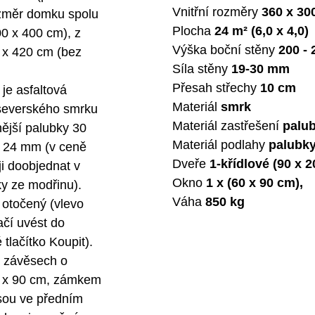
Vnitřní rozměry
360
x
30
ozměr domku spolu
Plocha
24
m² (6,0 x
4,0)
0 x 400 cm), z
Výška boční stěny
200
-
 x 420 cm (bez
Síla stěny
19-30 mm
Přesah střechy
10
cm
je asfaltová
Materiál
smrk
 severského smrku
Materiál zastřešení
palu
ější palubky 30
Materiál podlahy
palubk
e 24 mm (v ceně
Dveře
1-křídlové (90
x
2
ji doobjednat v
Okno
1 x
(60
x
90
cm),
y ze modřinu).
Váha
850
kg
 otočený (vlevo
ačí uvést do
lačítko Koupit).
a závěsech o
0 x 90 cm, zámkem
jsou ve předním