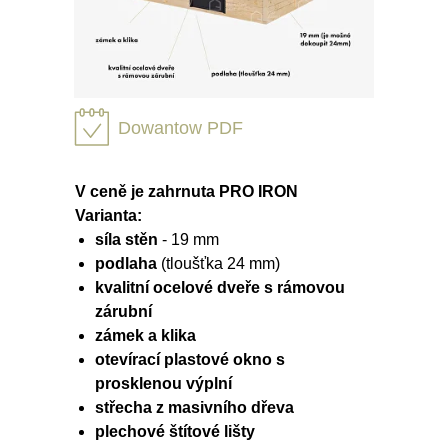
Dowantow PDF
V ceně je zahrnuta PRO IRON
Varianta:
síla stěn
- 19 mm
podlaha
(tloušťka 24 mm)
kvalitní ocelové dveře s rámovou
zárubní
zámek a klika
otevírací plastové okno s
prosklenou výplní
střecha z masivního dřeva
plechové štítové lišty