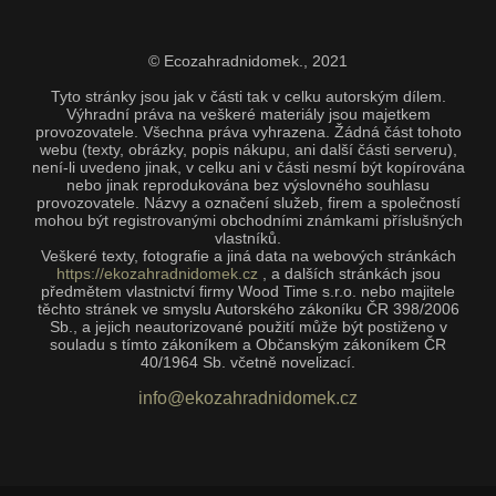
© Ecozahradnidomek.,
2021
Tyto stránky jsou jak v části tak v celku autorským dílem.
Výhradní práva na veškeré materiály jsou majetkem
provozovatele. Všechna práva vyhrazena. Žádná část tohoto
webu (texty, obrázky, popis nákupu, ani další části serveru),
není-li uvedeno jinak, v celku ani v části nesmí být kopírována
nebo jinak reprodukována bez výslovného souhlasu
provozovatele. Názvy a označení služeb, firem a společností
mohou být registrovanými obchodními známkami příslušných
vlastníků.
Veškeré texty, fotografie a jiná data na webových stránkách
https://ekozahradnidomek.cz
, a dalších stránkách jsou
předmětem vlastnictví firmy Wood Time s.r.o. nebo majitele
těchto stránek ve smyslu Autorského zákoníku ČR 398/2006
Sb., a jejich neautorizované použití může být postiženo v
souladu s tímto zákoníkem a Občanským zákoníkem ČR
40/1964 Sb. včetně novelizací.
info@ekozahradnidomek.cz