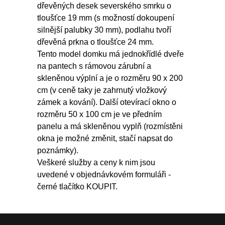
dřevěných desek severského smrku o
tloušťce 19 mm (s možností dokoupení
silnější palubky 30 mm), podlahu tvoří
dřevěná prkna o tloušťce 24 mm.
Tento model domku má jednokřídlé dveře
na pantech s rámovou zárubní a
skleněnou výplní a je o rozměru 90 x 200
cm (v ceně taky je zahrnutý vložkový
zámek a kování). Další otevírací okno o
rozměru 50 x 100 cm je ve předním
panelu a má skleněnou vyplň (rozmístěni
okna je možné změnit, stačí napsat do
poznámky).
Veškeré služby a ceny k nim jsou
uvedené v objednávkovém formuláři -
černé tlačítko KOUPIT.