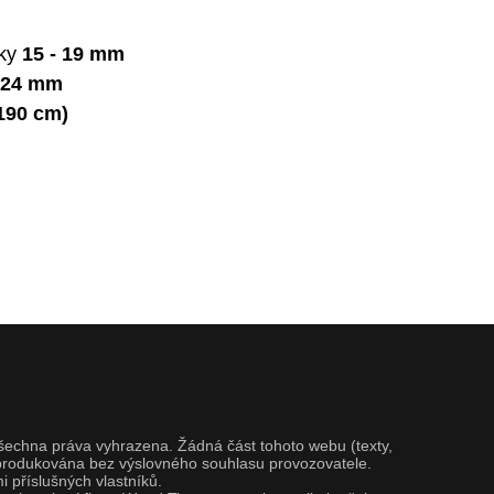
bky
15 - 19 mm
24 mm
 190 cm)
Všechna práva vyhrazena. Žádná část tohoto webu (texty,
 reprodukována bez výslovného souhlasu provozovatele.
 příslušných vlastníků.