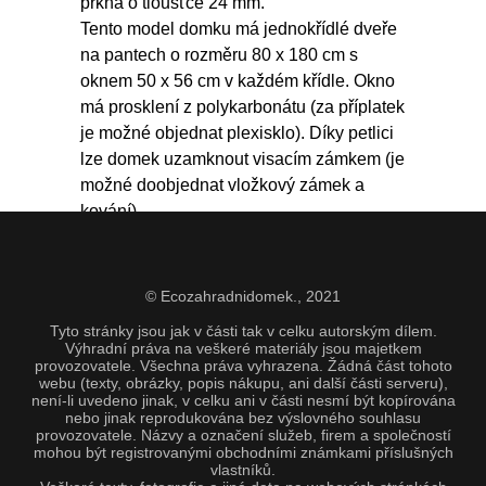
prkna o tloušťce 24 mm.
Tento model domku má jednokřídlé dveře
na pantech o rozměru 80 x 180 cm s
oknem 50 x 56 cm v každém křídle. Okno
má prosklení z polykarbonátu (za příplatek
je možné objednat plexisklo). Díky petlici
lze domek uzamknout visacím zámkem (je
možné doobjednat vložkový zámek a
kování).
© Ecozahradnidomek.,
2021
Tyto stránky jsou jak v části tak v celku autorským dílem.
Výhradní práva na veškeré materiály jsou majetkem
provozovatele. Všechna práva vyhrazena. Žádná část tohoto
webu (texty, obrázky, popis nákupu, ani další části serveru),
není-li uvedeno jinak, v celku ani v části nesmí být kopírována
nebo jinak reprodukována bez výslovného souhlasu
provozovatele. Názvy a označení služeb, firem a společností
mohou být registrovanými obchodními známkami příslušných
vlastníků.