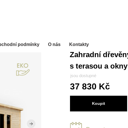
bchodní podmínky
O nás
Kontakty
Zahradní dřevěn
s terasou a okny
jsou dostupné
37 830 Kč
Koupit