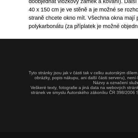
doobjednat vložkový zámek a kování). Další
40 x 150 cm je ve stěně a je možné se rozho
straně chcete okno mít. Všechna okna mají p
polykarbonátu (za příplatek je možné objedna
Tyto stránky jsou jak v části tak v celku autorským dí
obrázky, popis nákupu, ani další části serveru), nen
Názvy a označení služe
Veškeré texty, fotografie a jiná data na webových strá
stránek ve smyslu Autorského zákoníku ČR 398/2006 S