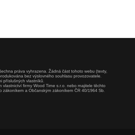
Všechna práva vyhrazena. Žádná část tohoto webu (texty,
 reprodukována bez výslovného souhlasu provozovatele.
 příslušných vlastníků.
vlastnictví firmy Wood Time s.r.o. nebo majitele těchto
tímto zákoníkem a Občanským zákoníkem ČR 40/1964 Sb.