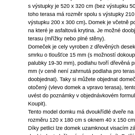
s výstupky je 520 x 320 cm (bez výstupku 5
toho terasa má rozměr spolu s výstupky 210
výstupku 200 x 300 cm)
.
Domek je včetně po
na které je asfaltová krytina. Je možné doob
terasu (mřížky nebo plné stěny).
Domeček je cely vyroben z dřevěných dese
smrku o tloušťce 15 mm (s možností dokoupe
palubky 19-30 mm), podlahu tvoří dřevěná p
mm (v ceně není zahrnutá podlaha pro terasu
doobjednat). Taky si můžete objednat dome
otočený (vlevo domek a vpravo terasa), tent
uvést do poznámky v objednávkovém formulář
Koupit).
Tento model domku má dvoukřídlé dveře na
rozměru 120 x 180 cm s oknem 40 x 150 cm 
Díky petlici lze domek uzamknout visacím 