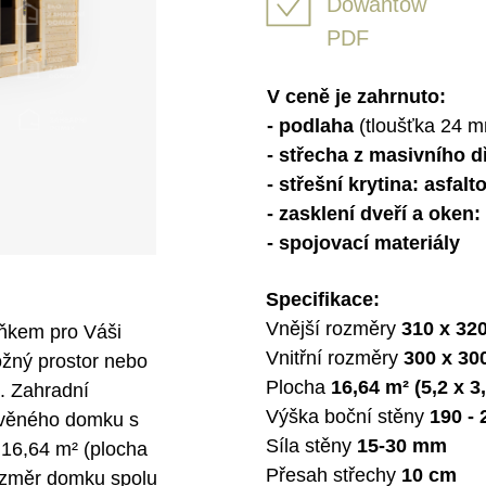
Dowantow
PDF
V ceně je zahrnuto:
- podlaha
(tloušťka 24 
- střecha z masivního d
- střešní krytina: asfal
- zasklení dveří a oken
- spojovací materiály
Specifikace:
Vnější rozměry
310 x 32
ňkem pro Váši
Vnitřní rozměry
300 x 30
ožný prostor nebo
Plocha
16,64 m² (5,2 x 3
í. Zahradní
Výška boční stěny
190 -
evěného domku s
Síla stěny
15-30 mm
 16,64 m² (plocha
Přesah střechy
10 cm
ozměr domku spolu