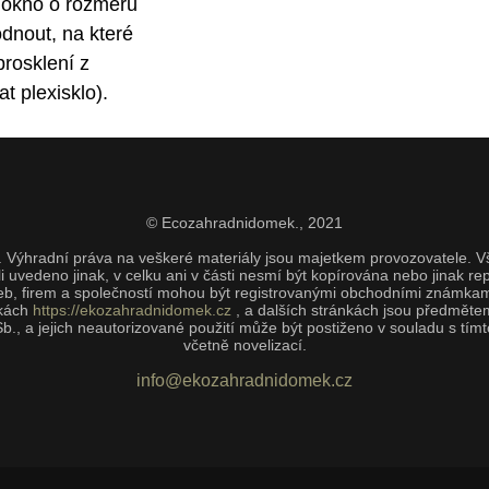
 okno o rozměru
dnout, na které
rosklení z
t plexisklo).
© Ecozahradnidomek.,
2021
lem. Výhradní práva na veškeré materiály jsou majetkem provozovatele. 
í-li uvedeno jinak, v celku ani v části nesmí být kopírována nebo jinak
b, firem a společností mohou být registrovanými obchodními známkami
nkách
https://ekozahradnidomek.cz
, a dalších stránkách jsou předmětem 
b., a jejich neautorizované použití může být postiženo v souladu s 
včetně novelizací.
info@ekozahradnidomek.cz