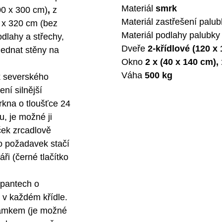
Materiál
smrk
00 x 300 cm)
,
z
Materiál zastřešení palu
 x 320 cm (bez
Materiál podlahy palubk
dlahy a střechy,
Dveře
2-křídlové (120 x
jednat stěny na
Okno
2 x (40 x 140 cm), 
Váha
500 kg
k severského
ní silnější
rkna o tloušťce 24
, je možné ji
ček zrcadlově
o požadavek stačí
i (černé tlačítko
 pantech o
v každém křídle.
zámkem (je možné