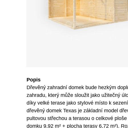
Popis
Dřevěný zahradní domek bude hezkým dopl
zahradu, který může sloužit jako užitečný úl
díky velké terase jako stylové místo k sezen
dřevěný domek Texas je základní model dř
pultovou střechou a terasou o celkové ploše
domku 9,92 m² + plocha terasy 6,72 m²). R