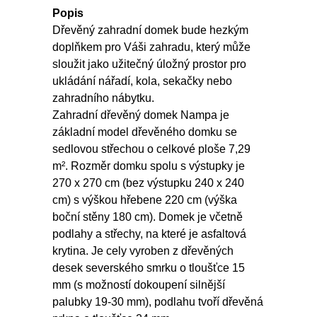
Popis
Dřevěný zahradní domek bude hezkým
doplňkem pro Váši zahradu, který může
sloužit jako užitečný úložný prostor pro
ukládání nářadí, kola, sekačky nebo
zahradního nábytku.
Zahradní dřevěný domek Nampa je
základní model dřevěného domku se
sedlovou střechou o celkové ploše 7,29
m². Rozměr domku spolu s výstupky je
270 x 270 cm (bez výstupku 240 x 240
cm) s výškou hřebene 220 cm (výška
boční stěny 180 cm). Domek je včetně
podlahy a střechy, na které je asfaltová
krytina. Je cely vyroben z dřevěných
desek severského smrku o tloušťce 15
mm (s možností dokoupení silnější
palubky 19-30 mm), podlahu tvoří dřevěná