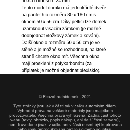
prkna o tloušťce 24 mm.
Tento model domku má jednokřídlé dveře
na pantech o rozměru 80 x 180 cm s
oknem 50 x 56 cm. Díky petlici lze domek
uzamknout visacím zámkem (je možné
doobjednat vložkový zámek a kování).
Další okno o rozměru 50 x 56 cm je ve
stěně a je možné se rozhodnout, na které
straně chcete okno mít. Všechna okna
mají prosklení z polykarbonátu (za
příplatek je možné objednat plexisklo).
© Ecozahradnidomek.,
2021
Tyto stránky jsou jak v části tak v celku autorským dílem.
Výhradní práva na veškeré materiály jsou majetkem
provozovatele. Všechna práva vyhrazena. Žádná část tohoto
webu (texty, obrázky, popis nákupu, ani další části serveru),
není-li uvedeno jinak, v celku ani v části nesmí být kopírována
nebo jinak reprodukována bez výslovného souhlasu