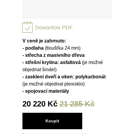
Dowantow PDF
V ceně je zahrnuto:
- podlaha
(tloušťka 24 mm)
- střecha z masivního dřeva
- střešní krytina: asfaltová
(je možné
objednat šindel)
- zasklení dveří a oken: polykarbonát
(je možné objednat plexisklo)
- spojovací materiály
20 220 Kč
21 285 Kč
Koupit