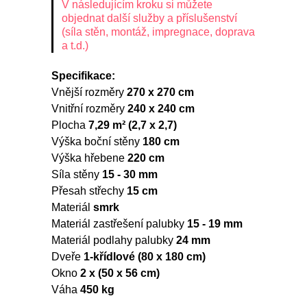
V následujícím kroku si můžete
objednat další služby a příslušenství
(síla stěn, montáž, impregnace, doprava
a t.d.)
Specifikace:
Vnější rozměry
270 x 270 cm
Vnitřní rozměry
240 x 240 cm
Plocha
7,29 m² (2,7 x 2,7)
Výška boční stěny
180 cm
Výška hřebene
220 cm
Síla stěny
15 - 30 mm
Přesah střechy
15 cm
Materiál
smrk
Materiál zastřešení palubky
15 - 19 mm
Materiál podlahy palubky
24 mm
Dveře
1-křídlové (80 x 180 cm)
Okno
2 x (50 x 56 cm)
Váha
450 kg